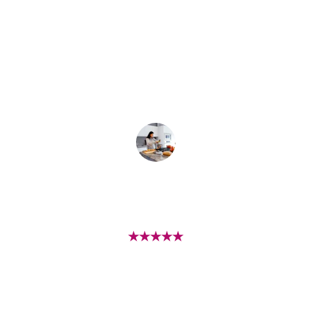
muestra su calidez humana, amabilidad y su noble 
labor para con los pacientes. Su actitud gentil es 
algo que la caracteriza y le da una distinción 
especial a su trabajo
KAREN MOZO
★★★★★
El trato fue excepcional, me sentí muy 
cómoda y segura durante toda la consulta. 
¡Gracias!