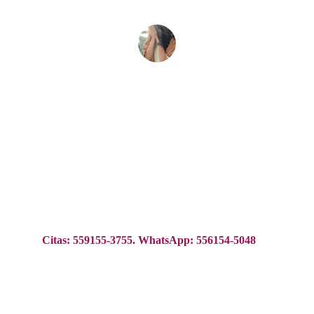
ANA MARTÍNEZ
Las mejores ginecólogas en CDMX
Hospital San Angel Inn HMG Coyoacán 
División del Norte 3395, 
Consultorio 302
, El 
Rosario, Coyoacán, CDMX, 04380.    
Citas: 559155-3755. WhatsApp: 556154-5048
Torre de Especialidades San Angel Inn Acora 
del Valle :