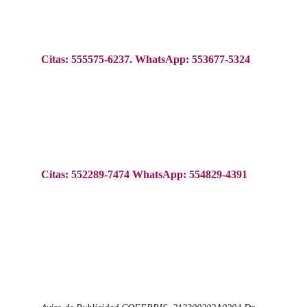
Avenida Cuauhtémoc 1040, 
Consultorio 1060
. 
Narvarte Poniente, Benito Juárez, CDMX. C.P. 
03020    
Citas: 555575-6237. WhatsApp: 553677-5324
Sucursal TAXQUEÑA   
 Taxqueña 1333, 
Consultorio 104, 
Campestre 
Churubusco, Coyoacán, CDMX, 04200.  Frente a 
la terminal de aútobuses del Sur.   
Citas: 552289-7474 WhatsApp: 554829-4391 